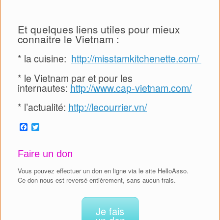
Et quelques liens utiles pour mieux
connaitre le Vietnam :
* la cuisine:
http://misstamkitchenette.com/
* le Vietnam par et pour les
internautes:
http://www.cap-vietnam.com/
* l’actualité:
http://lecourrier.vn/
F
T
a
w
c
i
e
t
Faire un don
b
t
o
e
Vous pouvez effectuer un don en ligne via le site HelloAsso.
o
r
Ce don nous est reversé entièrement, sans aucun frais.
k
Je fais