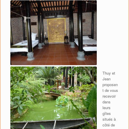
Thuy et
Jean
proposen
t de vous
recevoir
dans
leurs
gîtes
situés à
côté de